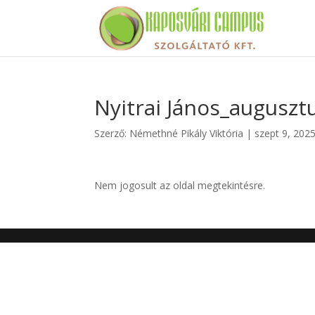
Nyitrai János_auguszt
Szerző:
Némethné Pikály Viktória
|
szept 9, 202
Nem jogosult az oldal megtekintésre.