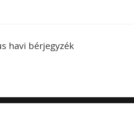
us havi bérjegyzék
5