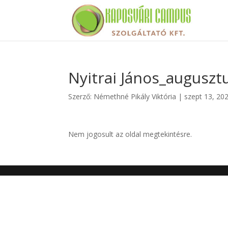
Nyitrai János_auguszt
Szerző:
Némethné Pikály Viktória
|
szept 13, 20
Nem jogosult az oldal megtekintésre.