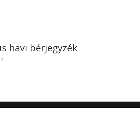
us havi bérjegyzék
23