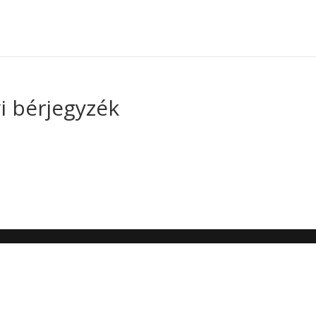
i bérjegyzék
4