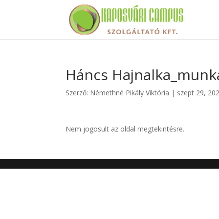
Háncs Hajnalka_munka
Szerző:
Némethné Pikály Viktória
|
szept 29, 20
Nem jogosult az oldal megtekintésre.