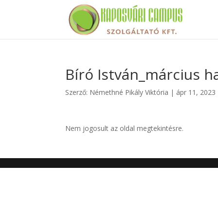
Bíró István_március h
Szerző:
Némethné Pikály Viktória
|
ápr 11, 2023
Nem jogosult az oldal megtekintésre.